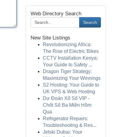
Web Directory Search
Search
New Site Listings
Revolutionizing Africa:
The Rise of Electric Bikes
CCTV Installation Kenya:
Your Guide to Safety ...
Dragon Tiger Strategy:
Maximizing Your Winnings
S2 Hosting: Your Guide to
UK VPS & Web Hosting
Dự Đoán Xổ Số VIP -
Chốt Số Ba Miền Hôm
Qua
Refrigerator Repairs:
Troubleshooting & Res...
Jetski Dubai: Your