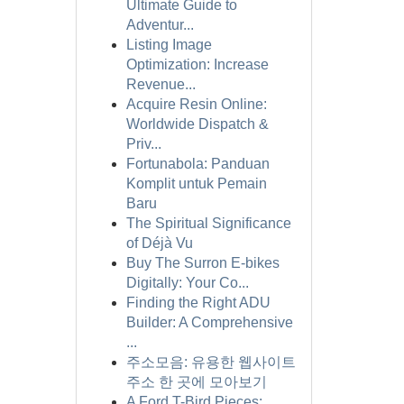
Ultimate Guide to
Adventur...
Listing Image
Optimization: Increase
Revenue...
Acquire Resin Online:
Worldwide Dispatch &
Priv...
Fortunabola: Panduan
Komplit untuk Pemain
Baru
The Spiritual Significance
of Déjà Vu
Buy The Surron E-bikes
Digitally: Your Co...
Finding the Right ADU
Builder: A Comprehensive
...
주소모음: 유용한 웹사이트
주소 한 곳에 모아보기
A Ford T-Bird Pieces: