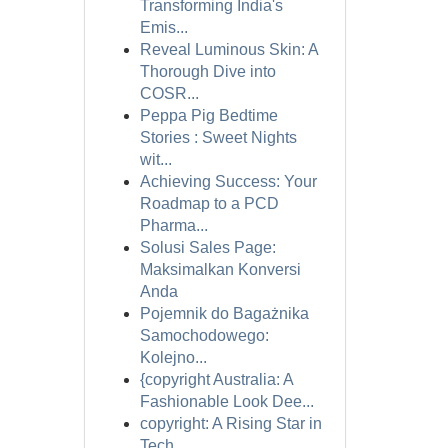
Transforming India's
Emis...
Reveal Luminous Skin: A
Thorough Dive into
COSR...
Peppa Pig Bedtime
Stories : Sweet Nights
wit...
Achieving Success: Your
Roadmap to a PCD
Pharma...
Solusi Sales Page:
Maksimalkan Konversi
Anda
Pojemnik do Bagażnika
Samochodowego:
Kolejno...
{copyright Australia: A
Fashionable Look Dee...
copyright: A Rising Star in
Tech