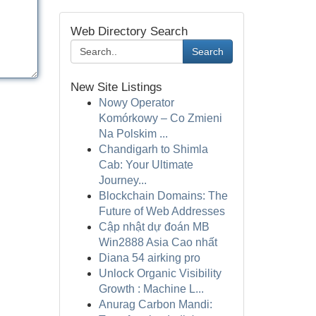
Web Directory Search
Search
New Site Listings
Nowy Operator
Komórkowy – Co Zmieni
Na Polskim ...
Chandigarh to Shimla
Cab: Your Ultimate
Journey...
Blockchain Domains: The
Future of Web Addresses
Cập nhật dự đoán MB
Win2888 Asia Cao nhất
Diana 54 airking pro
Unlock Organic Visibility
Growth : Machine L...
Anurag Carbon Mandi: