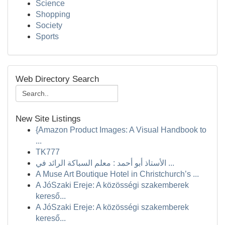
Science
Shopping
Society
Sports
Web Directory Search
New Site Listings
{Amazon Product Images: A Visual Handbook to
...
TK777
الأستاذ أبو أحمد : معلم السباكة الرائد في ...
A Muse Art Boutique Hotel in Christchurch’s ...
A JóSzaki Ereje: A közösségi szakemberek
kereső...
A JóSzaki Ereje: A közösségi szakemberek
kereső...