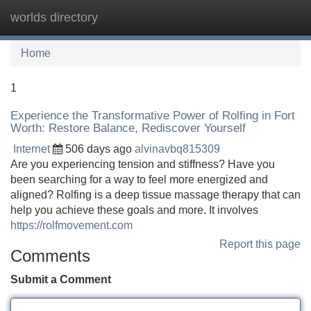
worlds directory
Tog
navi
Home
1
Experience the Transformative Power of Rolfing in Fort
Worth: Restore Balance, Rediscover Yourself
Internet
506 days ago
alvinavbq815309
Are you experiencing tension and stiffness? Have you
been searching for a way to feel more energized and
aligned? Rolfing is a deep tissue massage therapy that can
help you achieve these goals and more. It involves
https://rolfmovement.com
Report this page
Comments
Submit a Comment