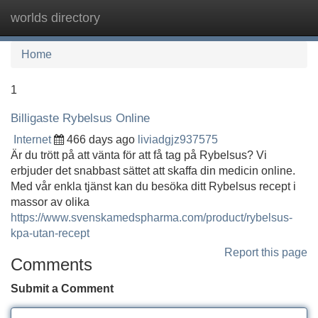
worlds directory
Tog
navi
Home
1
Billigaste Rybelsus Online
Internet
466 days ago
liviadgjz937575
Är du trött på att vänta för att få tag på Rybelsus? Vi
erbjuder det snabbast sättet att skaffa din medicin online.
Med vår enkla tjänst kan du besöka ditt Rybelsus recept i
massor av olika
https://www.svenskamedspharma.com/product/rybelsus-
kpa-utan-recept
Report this page
Comments
Submit a Comment