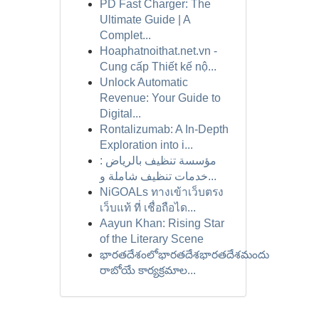
PD Fast Charger: The
Ultimate Guide | A
Complet...
Hoaphatnoithat.net.vn -
Cung cấp Thiết kế nộ...
Unlock Automatic
Revenue: Your Guide to
Digital...
Rontalizumab: A In-Depth
Exploration into i...
مؤسسة تنظيف بالرياض :
خدمات تنظيف شاملة و...
NiGOALs ทางเข้าเว็บตรง
เว็บแท้ ที่ เชื่อถือได...
Aayun Khan: Rising Star
of the Literary Scene
భారతదేశంలోభారతదేశభారతదేశమందు
రాబోయే కార్యక్రమాల...