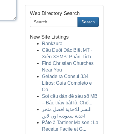
Web Directory Search
Search
New Site Listings
Rankzura
Cầu Đuôi Đặc Biệt MT ·
Xiên XSMB: Phân Tích ...
Find Christian Churches
Near You
Geladeira Consul 334
Litros: Guia Completo e
Co...
Soi cầu dàn đề sáu số MB
– Bậc thầy bắt lô: Chố...
النسر للاحذية افضل متجر
احذية سعوديه اون لاين
Pâte à Tartiner Maison : La
Recette Facile et G...