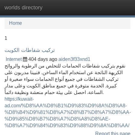
worlds directory
Tog
navi
Home
1
تركيب شفاطات الكويت
Internet
404 days ago
aiden3f33xnd1
نقوم بتركيب شفاطات الحمامات للتخلص من الرطوبة والروائح
الكريهة الناتجة عن استخدام الماء الساخن. فنيينا مدربون على
تركيب الشفاطات في جميع أنواع الحمامات سواء صغيرة أو
كبيرة. الخدمة متوفرة في جميع مناطق الكويت وعلى مدار
الساعة. احصل على بيئة حمام منعشة ونظيفة دائماً.
https://kuwait-
ad.com/%D8%AA%D8%B1%D9%83%D9%8A%D8%A8-
%D8%B4%D9%81%D8%A7%D8%B7%D8%A7%D8%AA-
%D9%85%D8%B7%D8%A7%D8%A8%D8%AE-
%D8%A7%D9%84%D9%83%D9%88%D9%8A%D8%AA/
Report this page