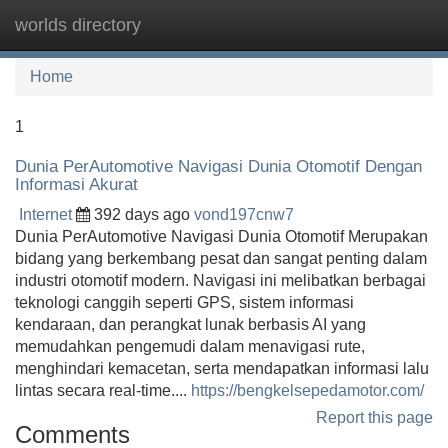
worlds directory
Tog
navi
Home
1
Dunia PerAutomotive Navigasi Dunia Otomotif Dengan
Informasi Akurat
Internet
392 days ago
vond197cnw7
Dunia PerAutomotive Navigasi Dunia Otomotif Merupakan
bidang yang berkembang pesat dan sangat penting dalam
industri otomotif modern. Navigasi ini melibatkan berbagai
teknologi canggih seperti GPS, sistem informasi
kendaraan, dan perangkat lunak berbasis AI yang
memudahkan pengemudi dalam menavigasi rute,
menghindari kemacetan, serta mendapatkan informasi lalu
lintas secara real-time....
https://bengkelsepedamotor.com/
Report this page
Comments