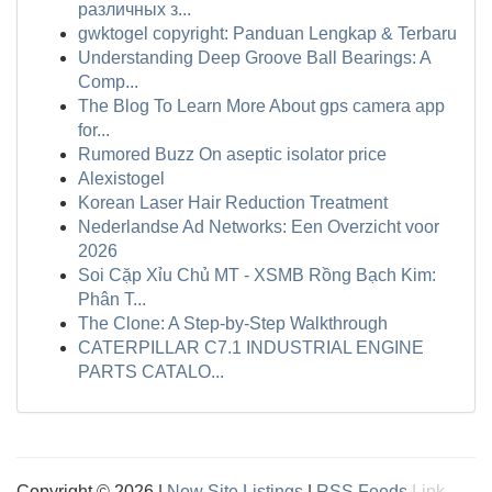
различных з...
gwktogel copyright: Panduan Lengkap & Terbaru
Understanding Deep Groove Ball Bearings: A
Comp...
The Blog To Learn More About gps camera app
for...
Rumored Buzz On aseptic isolator price
Alexistogel
Korean Laser Hair Reduction Treatment
Nederlandse Ad Networks: Een Overzicht voor
2026
Soi Cặp Xỉu Chủ MT - XSMB Rồng Bạch Kim:
Phân T...
The Clone: A Step-by-Step Walkthrough
CATERPILLAR C7.1 INDUSTRIAL ENGINE
PARTS CATALO...
Copyright © 2026 |
New Site Listings
|
RSS Feeds
Link