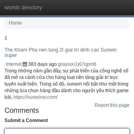
worlds directory
Tog
navi
Home
1
The Kham Pha nen tang 2l giai tri dinh cao Sunwin
super
Internet
383 days ago
grayson1j67qpm6
Trong những năm gần đây, sự phát triển của công nghệ số
đã mở ra cánh cửa cho hàng loạt nền tảng giải trí trực
tuyến xuất hiện. Trong số đó, sunwin nổi bật như một trong
những lựa chọn hàng đầu dành cho người yêu thích game
bài,
https://sunwinsr.com/
Report this page
Comments
Submit a Comment