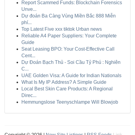
Report Scammed Funds: Blockchain Forensics
Unve...
Dự đoán Ba Càng Vùng Miền Bắc 888 Miễn
phí...
Top Latest Five xxx tiktok Urban news
Reliable A4 Paper Suppliers: Your Complete
Guide
Seat Leasing BPO: Your Cost-Effective Call
Cent...
Dự Đoán Bạch Thủ - Soi Cầu Tỷ Phú : Nghiên
C...
UAE Golden Visa: A Guide for Indian Nationals
What Is My IP Address? A Simple Guide
Local Best Skin Care Products: A Regional
Direc...
Hemmungslose Teenyschlampe Will Blowjob
Copyright © 2026 |
New Site Listings
|
RSS Feeds
Link