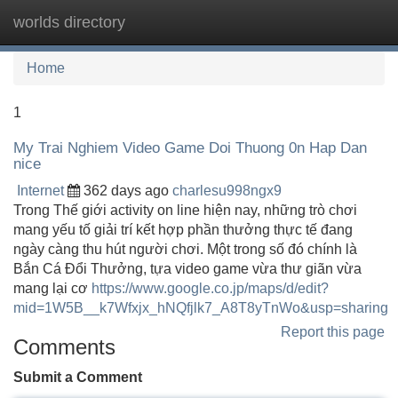
worlds directory
Tog
navi
Home
1
My Trai Nghiem Video Game Doi Thuong 0n Hap Dan
nice
Internet
362 days ago
charlesu998ngx9
Trong Thế giới activity on line hiện nay, những trò chơi
mang yếu tố giải trí kết hợp phần thưởng thực tế đang
ngày càng thu hút người chơi. Một trong số đó chính là
Bắn Cá Đổi Thưởng, tựa video game vừa thư giãn vừa
mang lại cơ
https://www.google.co.jp/maps/d/edit?
mid=1W5B__k7Wfxjx_hNQfjlk7_A8T8yTnWo&usp=sharing
Report this page
Comments
Submit a Comment