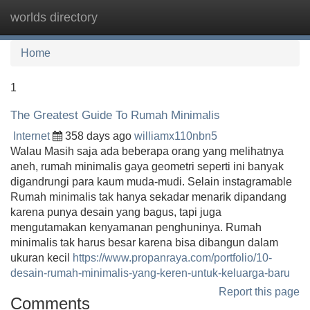
worlds directory
Tog
navi
Home
1
The Greatest Guide To Rumah Minimalis
Internet
358 days ago
williamx110nbn5
Walau Masih saja ada beberapa orang yang melihatnya
aneh, rumah minimalis gaya geometri seperti ini banyak
digandrungi para kaum muda-mudi. Selain instagramable
Rumah minimalis tak hanya sekadar menarik dipandang
karena punya desain yang bagus, tapi juga
mengutamakan kenyamanan penghuninya. Rumah
minimalis tak harus besar karena bisa dibangun dalam
ukuran kecil
https://www.propanraya.com/portfolio/10-
desain-rumah-minimalis-yang-keren-untuk-keluarga-baru
Report this page
Comments