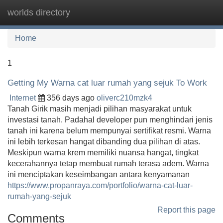
worlds directory
Tog
navi
Home
1
Getting My Warna cat luar rumah yang sejuk To Work
Internet
356 days ago
oliverc210mzk4
Tanah Girik masih menjadi pilihan masyarakat untuk
investasi tanah. Padahal developer pun menghindari jenis
tanah ini karena belum mempunyai sertifikat resmi. Warna
ini lebih terkesan hangat dibanding dua pilihan di atas.
Meskipun warna krem memiliki nuansa hangat, tingkat
kecerahannya tetap membuat rumah terasa adem. Warna
ini menciptakan keseimbangan antara kenyamanan
https://www.propanraya.com/portfolio/warna-cat-luar-
rumah-yang-sejuk
Report this page
Comments