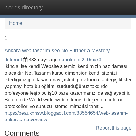
worlds directory
Tog
navi
Home
1
Ankara web tasarım seo No Further a Mystery
Internet
338 days ago
napoleonc210myk3
İkincisi Ise kendi Website sitemizi kendimizin hazırlaması
olacaktır. Net Tasarım kursu dimension kendi sitenizi
istediğiniz gibi tasarlamayı, istediğiniz formatta değişiklikler
yapmayı hata bu eğitimi sürdürdüğünüz takdirde
profesyonelleşip bu iş10 para kazanmanızı da sağlayabilir.
Bu ünitede World-wide-web’in temel bileşenleri, internet
protokolleri ve sunucu-istemci mimarisi tanıtı...
https://beaukxhsw.bloggactif.com/38554654/web-tasarım-
ankara-an-overview
Report this page
Comments