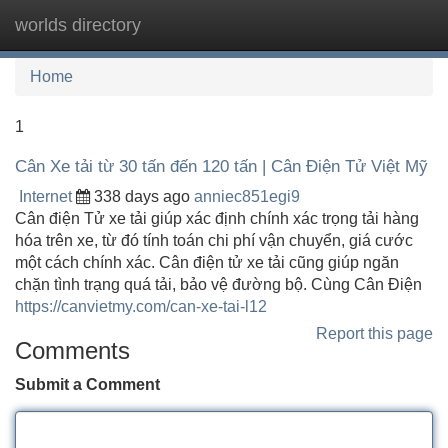
worlds directory
Tog
navi
Home
1
Cân Xe tải từ 30 tấn đến 120 tấn | Cân Điện Tử Việt Mỹ
Internet
338 days ago
anniec851egi9
Cân điện Tử xe tải giúp xác định chính xác trọng tải hàng
hóa trên xe, từ đó tính toán chi phí vận chuyển, giá cước
một cách chính xác. Cân điện tử xe tải cũng giúp ngăn
chặn tình trạng quá tải, bảo vệ đường bộ. Cùng Cân Điện
https://canvietmy.com/can-xe-tai-l12
Report this page
Comments
Submit a Comment