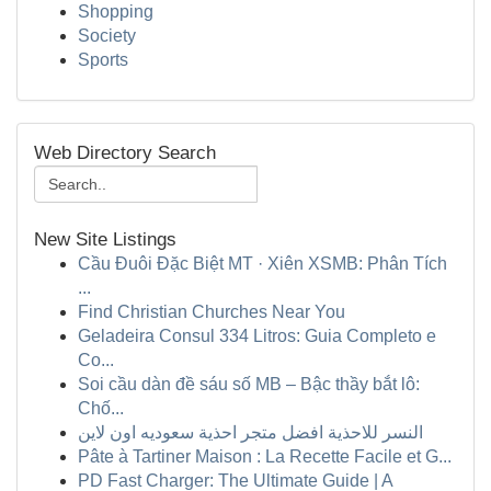
Shopping
Society
Sports
Web Directory Search
New Site Listings
Cầu Đuôi Đặc Biệt MT · Xiên XSMB: Phân Tích
...
Find Christian Churches Near You
Geladeira Consul 334 Litros: Guia Completo e
Co...
Soi cầu dàn đề sáu số MB – Bậc thầy bắt lô:
Chố...
النسر للاحذية افضل متجر احذية سعوديه اون لاين
Pâte à Tartiner Maison : La Recette Facile et G...
PD Fast Charger: The Ultimate Guide | A