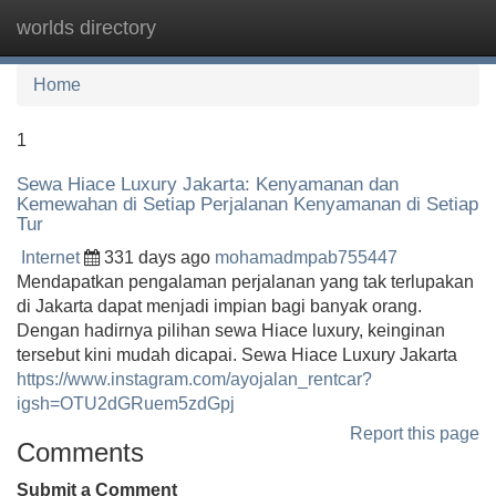
worlds directory
Tog
navi
Home
1
Sewa Hiace Luxury Jakarta: Kenyamanan dan
Kemewahan di Setiap Perjalanan Kenyamanan di Setiap
Tur
Internet
331 days ago
mohamadmpab755447
Mendapatkan pengalaman perjalanan yang tak terlupakan
di Jakarta dapat menjadi impian bagi banyak orang.
Dengan hadirnya pilihan sewa Hiace luxury, keinginan
tersebut kini mudah dicapai. Sewa Hiace Luxury Jakarta
https://www.instagram.com/ayojalan_rentcar?
igsh=OTU2dGRuem5zdGpj
Report this page
Comments
Submit a Comment