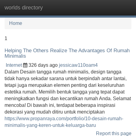
worlds directory
Tog
navi
Home
1
Helping The Others Realize The Advantages Of Rumah
Minimalis
Internet
326 days ago
jessicaw110oam4
Dalam Desain tangga rumah minimalis, design tangga
tidak hanya sekadar sarana untuk berpindah antar lantai,
tetapi juga merupakan elemen penting dari keseluruhan
estetika rumah. Memilih bentuk tangga yang tepat dapat
meningkatkan fungsi dan kecantikan rumah Anda. Selamat
mencoba! Di bawah ini, terdapat beberapa inspirasi
dekorasi yang mudah ditiru untuk menciptakan
https://www.propanraya.com/portfolio/10-desain-rumah-
minimalis-yang-keren-untuk-keluarga-baru
Report this page