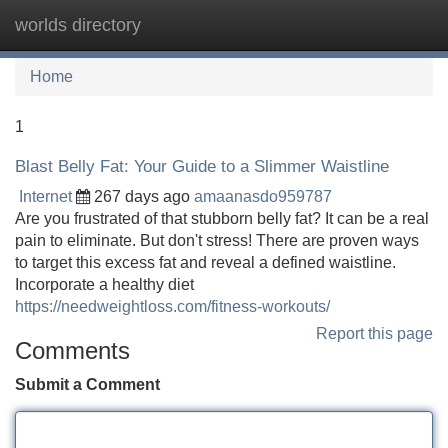
worlds directory
Tog
navi
Home
1
Blast Belly Fat: Your Guide to a Slimmer Waistline
Internet
267 days ago
amaanasdo959787
Are you frustrated of that stubborn belly fat? It can be a real
pain to eliminate. But don't stress! There are proven ways
to target this excess fat and reveal a defined waistline.
Incorporate a healthy diet
https://needweightloss.com/fitness-workouts/
Report this page
Comments
Submit a Comment