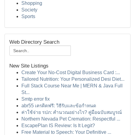
Shopping
Society
Sports
Web Directory Search
New Site Listings
Create Your No-Cost Digital Business Card :...
Tailored Nutrition: Your Personalized Desi Diet...
Full Stack Course Near Me | MERN & Java Full
St...
Smtp error fix
abr55 เครดิตฟรี: วิธีรับและข้อกำหนด
ค่าใช้จ่าย รปภ: คำนวณอย่างไร? คู่มือฉบับสมบูรณ์
Northern Nevada Pet Cremation: Respectful ...
EscapePlan IS Review: Is It Legit?
Free Material to Speech: Your Definitive ...