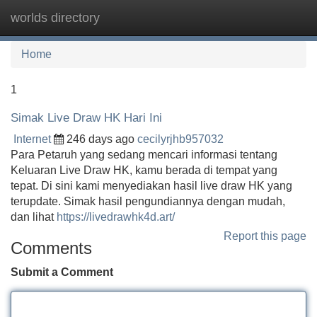
worlds directory
Tog
navi
Home
1
Simak Live Draw HK Hari Ini
Internet
246 days ago
cecilyrjhb957032
Para Petaruh yang sedang mencari informasi tentang
Keluaran Live Draw HK, kamu berada di tempat yang
tepat. Di sini kami menyediakan hasil live draw HK yang
terupdate. Simak hasil pengundiannya dengan mudah,
dan lihat
https://livedrawhk4d.art/
Report this page
Comments
Submit a Comment