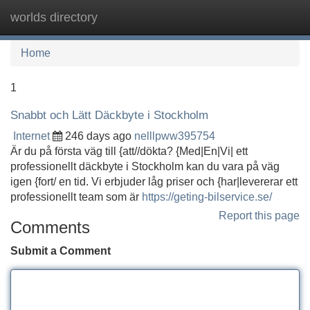
worlds directory
Tog
navi
Home
1
Snabbt och Lätt Däckbyte i Stockholm
Internet
246 days ago
nelllpww395754
Är du på första väg till {att//dökta? {Med|En|Vi| ett
professionellt däckbyte i Stockholm kan du vara på väg
igen {fort/ en tid. Vi erbjuder låg priser och {har|levererar ett
professionellt team som är
https://geting-bilservice.se/
Report this page
Comments
Submit a Comment