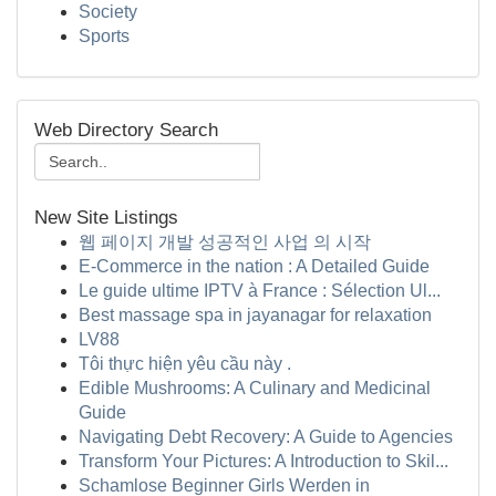
Society
Sports
Web Directory Search
New Site Listings
웹 페이지 개발 성공적인 사업 의 시작
E-Commerce in the nation : A Detailed Guide
Le guide ultime IPTV à France : Sélection Ul...
Best massage spa in jayanagar for relaxation
LV88
Tôi thực hiện yêu cầu này .
Edible Mushrooms: A Culinary and Medicinal
Guide
Navigating Debt Recovery: A Guide to Agencies
Transform Your Pictures: A Introduction to Skil...
Schamlose Beginner Girls Werden in