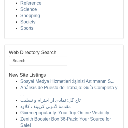
Reference
Science
Shopping
Society
Sports
Web Directory Search
New Site Listings
Sosyal Medya Hizmetleri :İşinizi Artırmanın S...
Análisis de Puesto de Trabajo: Guía Completa y
...
تاج گل: نمادی از احترام و تسلیت
مقدمة لأدوبي كرييتف كلاود
Givemepopularity: Your Top Online Visibility ...
Zenith Booster Box 36-Pack: Your Source for
Sale!