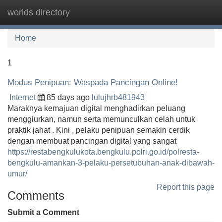
worlds directory
Tog
navi
Home
1
Modus Penipuan: Waspada Pancingan Online!
Internet
85 days ago
lulujhrb481943
Maraknya kemajuan digital menghadirkan peluang
menggiurkan, namun serta memunculkan celah untuk
praktik jahat . Kini , pelaku penipuan semakin cerdik
dengan membuat pancingan digital yang sangat
https://restabengkulukota.bengkulu.polri.go.id/polresta-
bengkulu-amankan-3-pelaku-persetubuhan-anak-dibawah-
umur/
Report this page
Comments
Submit a Comment