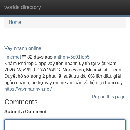
worlds directory
Tog
navi
Home
1
Vay nhanh online
Internet
82 days ago
anthony5p01lpp5
Khám Phá top 5 app vay tiền nhanh uy tín tại Việt Nam
2026: VayVND, CAYVANG, Moneyveo, MoneyCat, Tieno.
Duyệt hồ sơ trong 2 phút, lãi suất ưu đãi 0% lần đầu, giải
ngân nhanh, hỗ trợ vay online an toàn và tiện lợi hôm nay.
https://vaynhanhvn.net/
Report this page
Comments
Submit a Comment