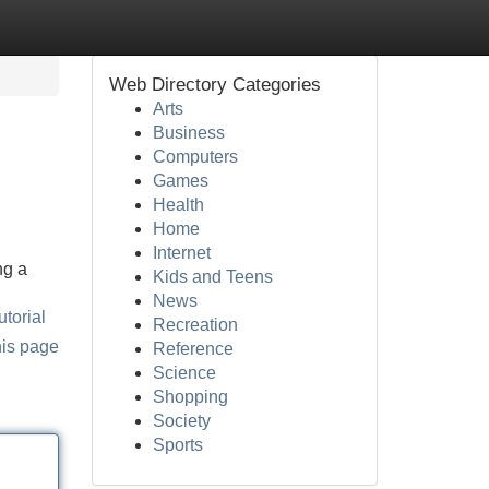
Web Directory Categories
Arts
Business
Computers
Games
Health
Home
Internet
ng a
Kids and Teens
News
torial
Recreation
his page
Reference
Science
Shopping
Society
Sports