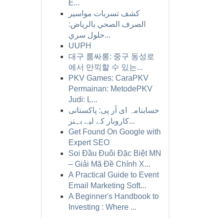
E...
كشف تسربات مواسير
الصرف الصحي بالرياض:
حلول سري...
UUPH
대구 룸싸롱: 중구 동성로
에서 만끽할 수 있는...
PKV Games: CaraPKV
Permainan: MetodePKV
Judi: L...
حسابنامہ ای آر پی: پاکستانی
کاروبار کے لیے بہتر...
Get Found On Google with
Expert SEO
Soi Đầu Đuôi Đặc Biệt MN
– Giải Mã Đề Chính X...
A Practical Guide to Event
Email Marketing Soft...
A Beginner's Handbook to
Investing : Where ...