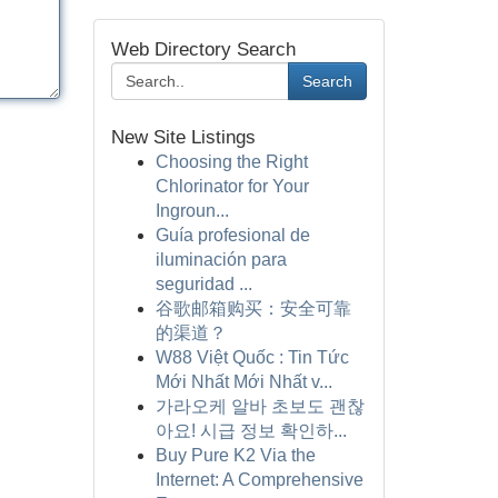
Web Directory Search
Search
New Site Listings
Choosing the Right
Chlorinator for Your
Ingroun...
Guía profesional de
iluminación para
seguridad ...
谷歌邮箱购买：安全可靠
的渠道？
W88 Việt Quốc : Tin Tức
Mới Nhất Mới Nhất v...
가라오케 알바 초보도 괜찮
아요! 시급 정보 확인하...
Buy Pure K2 Via the
Internet: A Comprehensive