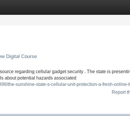
Categories
Register
Login
ew Digital Course
source regarding cellular gadget security . The state is presenti
ls about potential hazards associated
the-sunshine-state-s-cellular-unit-protection-a-fresh-online-tu
Report t