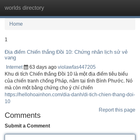
worlds directory
Tog
navi
Home
1
Địa điểm Chiến thắng Đồi 10: Chứng nhân lịch sử vẻ
vang
Internet
63 days ago
violawfas447205
Khu di tích Chiến thắng Đồi 10 là một địa điểm tiêu biểu
của chiến tranh chống Pháp, nằm tại tỉnh Bình Phước. Nó
mà còn một bằng chứng cho ý chí chiến
https://hellohoainhon.com/dia-danh/di-tich-chien-thang-doi-
10
Report this page
Comments
Submit a Comment