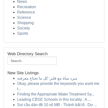
News
Recreation
Reference
Science
Shopping
Society
Sports
Web Directory Search
New Site Listings
مبرد مياة مع فلتر: كل ما تحتاج معرفته
Okay, please provide the keywords you want me
t...
Finding the Appropriate Water Treatment Sy...
Leading CBSE Schools in this locality : A ...
Soi cầu dàn đề 10 số MB - Thánh bắt lô : Dự ...