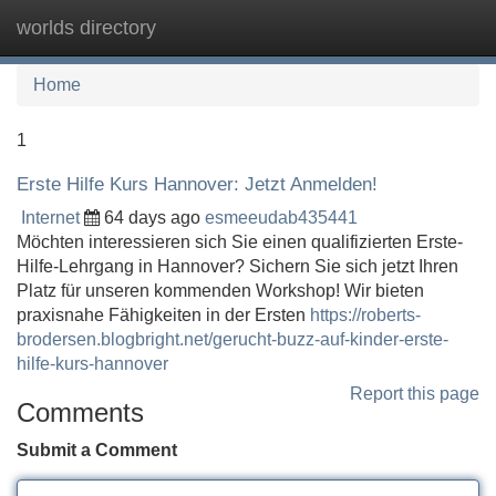
worlds directory
Tog
navi
Home
1
Erste Hilfe Kurs Hannover: Jetzt Anmelden!
Internet
64 days ago
esmeeudab435441
Möchten interessieren sich Sie einen qualifizierten Erste-
Hilfe-Lehrgang in Hannover? Sichern Sie sich jetzt Ihren
Platz für unseren kommenden Workshop! Wir bieten
praxisnahe Fähigkeiten in der Ersten
https://roberts-
brodersen.blogbright.net/gerucht-buzz-auf-kinder-erste-
hilfe-kurs-hannover
Report this page
Comments
Submit a Comment