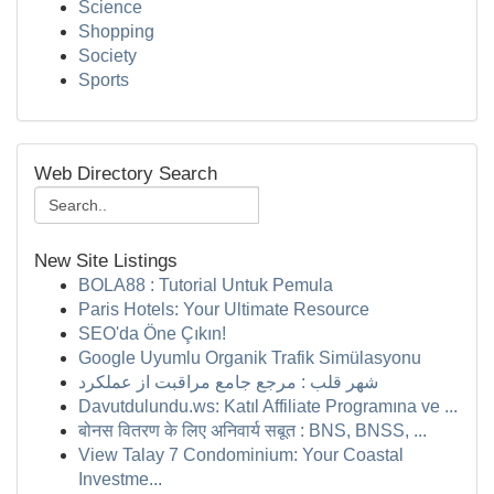
Science
Shopping
Society
Sports
Web Directory Search
New Site Listings
BOLA88 : Tutorial Untuk Pemula
Paris Hotels: Your Ultimate Resource
SEO'da Öne Çıkın!
Google Uyumlu Organik Trafik Simülasyonu
شهر قلب : مرجع جامع مراقبت از عملکرد
Davutdulundu.ws: Katıl Affiliate Programına ve ...
बोनस वितरण के लिए अनिवार्य सबूत : BNS, BNSS, ...
View Talay 7 Condominium: Your Coastal
Investme...