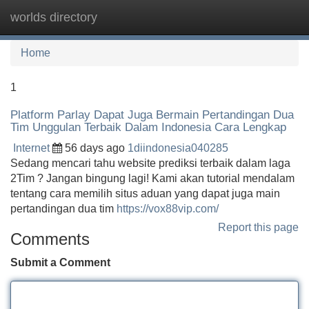
worlds directory
Tog
navi
Home
1
Platform Parlay Dapat Juga Bermain Pertandingan Dua
Tim Unggulan Terbaik Dalam Indonesia Cara Lengkap
Internet
56 days ago
1diindonesia040285
Sedang mencari tahu website prediksi terbaik dalam laga
2Tim ? Jangan bingung lagi! Kami akan tutorial mendalam
tentang cara memilih situs aduan yang dapat juga main
pertandingan dua tim
https://vox88vip.com/
Report this page
Comments
Submit a Comment