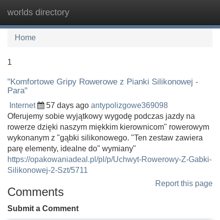
worlds directory
Tog
navi
Home
1
"Komfortowe Gripy Rowerowe z Pianki Silikonowej -
Para"
Internet
57 days ago
antypolizgowe369098
Oferujemy sobie wyjątkowy wygodę podczas jazdy na
rowerze dzięki naszym miękkim kierownicom" rowerowym
wykonanym z "gąbki silikonowego. "Ten zestaw zawiera
parę elementy, idealne do" wymiany"
https://opakowaniadeal.pl/pl/p/Uchwyt-Rowerowy-Z-Gabki-
Silikonowej-2-Szt/5711
Report this page
Comments
Submit a Comment