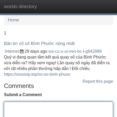
worlds directory
Tog
navi
Home
1
Bản tin xổ số Bình Phước nóng nhất
Internet
29 days ago
soi-cu-u-ui-min-bc-l-g842886
Quý vị đang quan tâm kết quả quay số của Bình Phước
vừa diễn ra? Hãy xem ngay! Lần quay số ngày đã diễn ra
với rất nhiều phần thưởng hấp dẫn ! Đối chiếu
https://xosovip.top/xo-so-binh-phuoc
Report this page
Comments
Submit a Comment