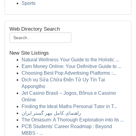
Sports
Web Directory Search
New Site Listings
Natural Wellness Your Guide to the Holistic ...
Earn Money Online: Your Definitive Guide to ...
Choosing Best Pop Advertising Platforms :...
Dịch vụ Sửa Chữa Điện Tử Uy Tín Tại
Appongtho
Jet Casino Brasil – Jogos, Bônus e Cassino
Online
Finding the Ideal Maths Personal Tutor in T...
راهنمای کامل مهر گستر ایران
The Omasum: A Thorough Exploration into its ...
PCB Students' Career Roadmap : Beyond
MBBS - ...